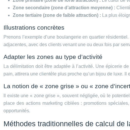
Zone primaire (zone de forte attraction) :
Le cœur de vo
Zone secondaire (zone d’attraction moyenne) :
Client
Zone tertiaire (zone de faible attraction) :
La plus éloign
Illustrations concrètes
Prenons l’exemple d’une boulangerie en quartier résidentiel. 
adjacentes, avec des clients venant une ou deux fois par semai
Adapter les zones au type d’activité
La délimitation doit être adaptée à l’activité. Une épicerie
pain, attirera une clientèle plus proche qu’un bijou de luxe. Il 
La notion de « zone grise » ou « zone d’incer
Il existe une « zone grise », souvent négligée, où le potentiel 
place des actions marketing ciblées : promotions spécial
opportunités.
Méthodes traditionnelles de calcul de 