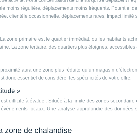
tre activité. Forte concentration de clients qui se déplacent fré
èle moins régulière, déplacements moins fréquents. Potentiel de
ée, clientèle occasionnelle, déplacements rares. Impact limité sur
La zone primaire est le quartier immédiat, où les habitants ac
ne. La zone tertiaire, des quartiers plus éloignés, accessibles e
 de proximité aura une zone plus réduite qu’un magasin d’électr
est donc essentiel de considérer les spécificités de votre offre.
titude »
est difficile à évaluer. Située à la limite des zones secondaire 
es, événements locaux. Une analyse approfondie des données 
la zone de chalandise