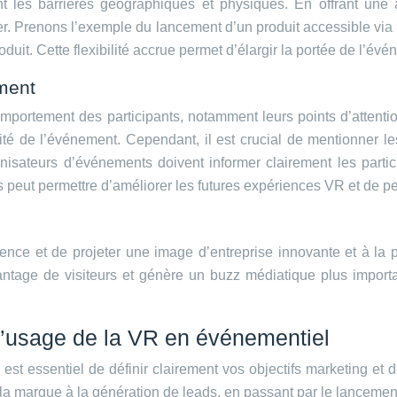
 les barrières géographiques et physiques. En offrant une 
. Prenons l’exemple du lancement d’un produit accessible via 
produit. Cette flexibilité accrue permet d’élargir la portée de l
ment
portement des participants, notamment leurs points d’attention
acité de l’événement. Cependant, il est crucial de mentionner l
nisateurs d’événements doivent informer clairement les partic
peut permettre d’améliorer les futures expériences VR et de per
ence et de projeter une image d’entreprise innovante et à la
vantage de visiteurs et génère un buzz médiatique plus importa
s d’usage de la VR en événementiel
est essentiel de définir clairement vos objectifs marketing et d
de la marque à la génération de leads, en passant par le lancement