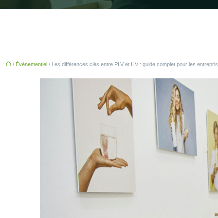
/
Événementiel
/ Les différences clés entre PLV et ILV : guide complet pour les entrepri