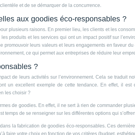
 clientèle et de se démarquer de la concurrence.
-elles aux goodies éco-responsables ?
ur plusieurs raisons. En premier lieu, les clients et les conso
er les produits et les services qui ont un impact positif sur l’e
e promouvoir leurs valeurs et leurs engagements en faveur du
ironnement, ce qui permet aux entreprises de réduire leur empre
ponsables ?
impact de leurs activités sur l’environnement. Cela se traduit
ont un excellent exemple de cette tendance. En effet, il est 
n les choisir ?
ermes de goodies. En effet, il ne sert à rien de commander plusi
st temps de se renseigner sur les différentes options qui s’offren
s dans la fabrication de goodies éco-responsables. Ces dernièr
u’à faire votre choix en fonction de vos critères (budget, esthétiqu