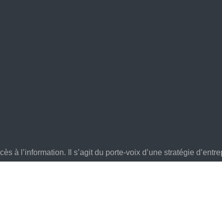
s à l’information. Il s’agit du porte-voix d’une stratégie d’entre
Entreprises & PME - Communiquez sur vos valeurs !