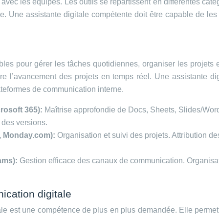
 avec les équipes. Les outils se répartissent en différentes ca
le. Une assistante digitale compétente doit être capable de les
ables pour gérer les tâches quotidiennes, organiser les projets 
re l’avancement des projets en temps réel. Une assistante digita
plateformes de communication interne.
rosoft 365):
Maîtrise approfondie de Docs, Sheets, Slides/Word
 des versions.
na, Monday.com):
Organisation et suivi des projets. Attribution
eams):
Gestion efficace des canaux de communication. Organisatio
cation digitale
le est une compétence de plus en plus demandée. Elle permet de